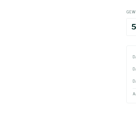
GEW
D
D
D
A